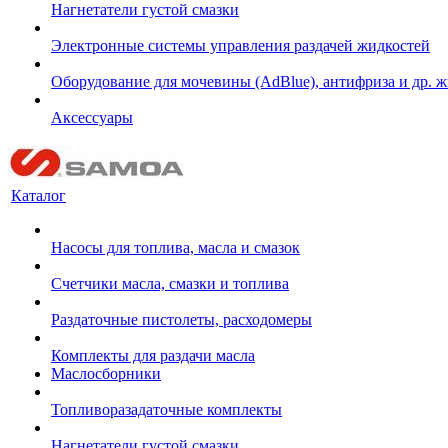
Нагнетатели густой смазки
Электронные системы управления раздачей жидкостей
Оборудование для мочевины (AdBlue), антифриза и др. 
Аксессуары
Каталог
Насосы для топлива, масла и смазок
Счетчики масла, смазки и топлива
Раздаточные пистолеты, расходомеры
Комплекты для раздачи масла
Маслосборники
Топливоразадаточные комплекты
Нагнетатели густой смазки