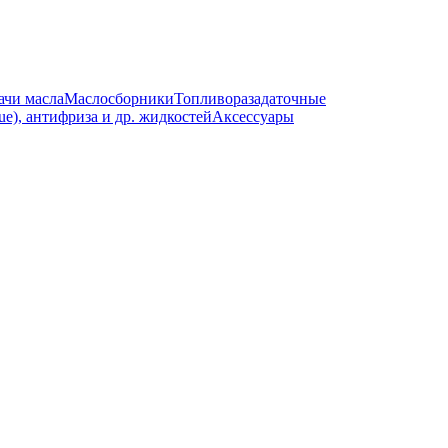
ачи масла
Маслосборники
Топливоразадаточные
e), антифриза и др. жидкостей
Аксессуары