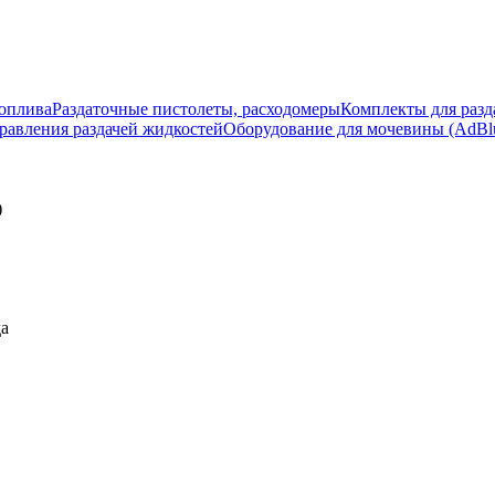
топлива
Раздаточные пистолеты, расходомеры
Комплекты для разд
равления раздачей жидкостей
Оборудование для мочевины (AdBlu
)
да