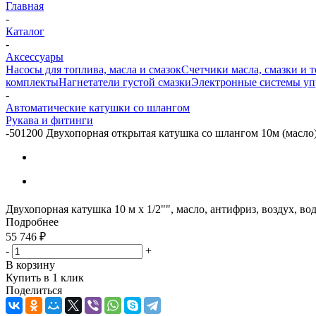
Главная
-
Каталог
-
Аксессуары
Насосы для топлива, масла и смазок
Счетчики масла, смазки и 
комплекты
Нагнетатели густой смазки
Электронные системы уп
-
Автоматические катушки со шлангом
Рукава и фитинги
-
501200 Двухопорная открытая катушка со шлангом 10м (масло
Двухопорная катушка 10 м х 1/2"", масло, антифриз, воздух, во
Подробнее
55 746
₽
-
+
В корзину
Купить в 1 клик
Поделиться