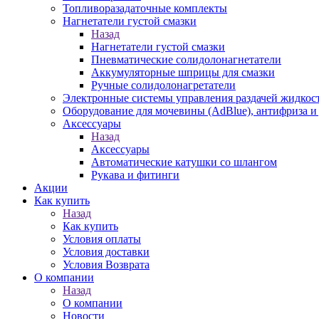
Топливоразадаточные комплекты
Нагнетатели густой смазки
Назад
Нагнетатели густой смазки
Пневматические солидолонагнетатели
Аккумуляторные шприцы для смазки
Ручные солидолонагретатели
Электронные системы управления раздачей жидкос
Оборудование для мочевины (AdBlue), антифриза и
Аксессуары
Назад
Аксессуары
Автоматические катушки со шлангом
Рукава и фитинги
Акции
Как купить
Назад
Как купить
Условия оплаты
Условия доставки
Условия Возврата
О компании
Назад
О компании
Новости