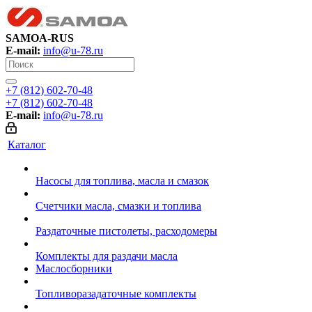
SAMOA-RUS
E-mail:
info@u-78.ru
+7 (812) 602-70-48
+7 (812) 602-70-48
E-mail:
info@u-78.ru
Каталог
Насосы для топлива, масла и смазок
Счетчики масла, смазки и топлива
Раздаточные пистолеты, расходомеры
Комплекты для раздачи масла
Маслосборники
Топливоразадаточные комплекты