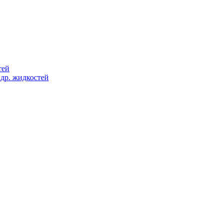
тей
 др. жидкостей