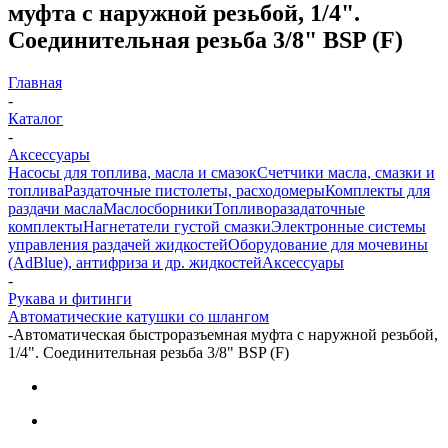
муфта с наружной резьбой, 1/4".
Соединительная резьба 3/8" BSP (F)
Главная
-
Каталог
-
Аксессуары
Насосы для топлива, масла и смазок
Счетчики масла, смазки и
топлива
Раздаточные пистолеты, расходомеры
Комплекты для
раздачи масла
Маслосборники
Топливоразадаточные
комплекты
Нагнетатели густой смазки
Электронные системы
управления раздачей жидкостей
Оборудование для мочевины
(AdBlue), антифриза и др. жидкостей
Аксессуары
-
Рукава и фитинги
Автоматические катушки со шлангом
-
Автоматическая быстроразъемная муфта с наружной резьбой,
1/4". Соединительная резьба 3/8" BSP (F)