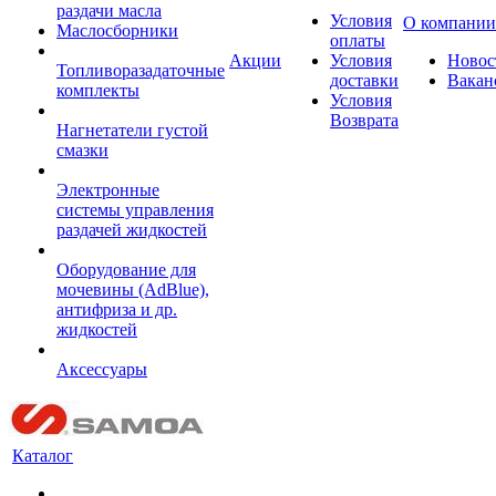
раздачи масла
Условия
О компании
Маслосборники
оплаты
Акции
Условия
Новос
Топливоразадаточные
доставки
Вакан
комплекты
Условия
Возврата
Нагнетатели густой
смазки
Электронные
системы управления
раздачей жидкостей
Оборудование для
мочевины (AdBlue),
антифриза и др.
жидкостей
Аксессуары
Каталог