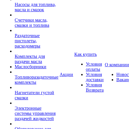
Насосы для топлива,
масла и смазок
Счетчики масла,
смазки и топлива
Раздаточные
пистолеты,
расходомеры
Как купить
Комплекты для
раздачи масла
Условия
О компании
Маслосборники
оплаты
Акции
Условия
Новос
Топливоразадаточные
доставки
Вакан
комплекты
Условия
Возврата
Нагнетатели густой
смазки
Электронные
системы управления
раздачей жидкостей
Оборудование для