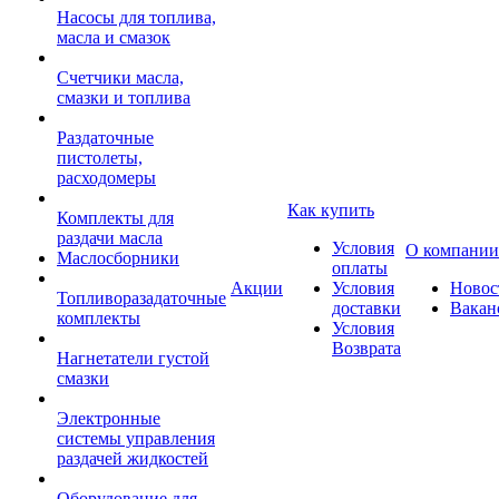
Насосы для топлива,
масла и смазок
Счетчики масла,
смазки и топлива
Раздаточные
пистолеты,
расходомеры
Как купить
Комплекты для
раздачи масла
Условия
О компании
Маслосборники
оплаты
Акции
Условия
Новос
Топливоразадаточные
доставки
Вакан
комплекты
Условия
Возврата
Нагнетатели густой
смазки
Электронные
системы управления
раздачей жидкостей
Оборудование для