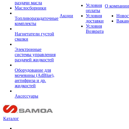
раздачи масла
Условия
О компании
Маслосборники
оплаты
Акции
Условия
Новос
Топливоразадаточные
доставки
Вакан
комплекты
Условия
Возврата
Нагнетатели густой
смазки
Электронные
системы управления
раздачей жидкостей
Оборудование для
мочевины (AdBlue),
антифриза и др.
жидкостей
Аксессуары
Каталог