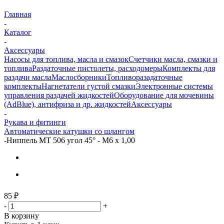
Главная
-
Каталог
-
Аксессуары
Насосы для топлива, масла и смазок
Счетчики масла, смазки и
топлива
Раздаточные пистолеты, расходомеры
Комплекты для
раздачи масла
Маслосборники
Топливоразадаточные
комплекты
Нагнетатели густой смазки
Электронные системы
управления раздачей жидкостей
Оборудование для мочевины
(AdBlue), антифриза и др. жидкостей
Аксессуары
-
Рукава и фитинги
Автоматические катушки со шлангом
-
Ниппель MT 506 угол 45° - М6 x 1,00
85
₽
-
+
В корзину