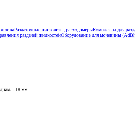
топлива
Раздаточные пистолеты, расходомеры
Комплекты для разд
равления раздачей жидкостей
Оборудование для мочевины (AdBlu
иам. - 18 мм