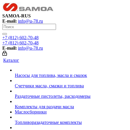
SAMOA-RUS
E-mail:
info@u-78.ru
+7 (812) 602-70-48
+7 (812) 602-70-48
E-mail:
info@u-78.ru
Каталог
Насосы для топлива, масла и смазок
Счетчики масла, смазки и топлива
Раздаточные пистолеты, расходомеры
Комплекты для раздачи масла
Маслосборники
Топливоразадаточные комплекты