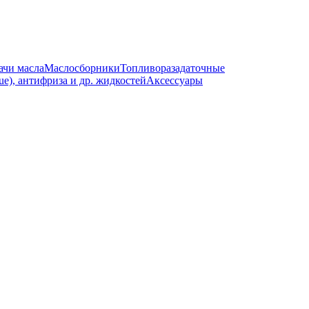
ачи масла
Маслосборники
Топливоразадаточные
e), антифриза и др. жидкостей
Аксессуары