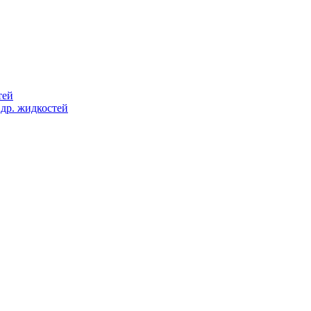
тей
 др. жидкостей