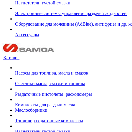
Нагнетатели густой смазки
Электронные системы управления раздачей жидкостей
Оборудование для мочевины (AdBlue), антифриза и др. 
Аксессуары
Каталог
Насосы для топлива, масла и смазок
Счетчики масла, смазки и топлива
Раздаточные пистолеты, расходомеры
Комплекты для раздачи масла
Маслосборники
Топливоразадаточные комплекты
Нагнетатели густой смазки