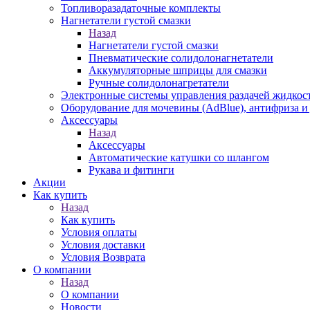
Топливоразадаточные комплекты
Нагнетатели густой смазки
Назад
Нагнетатели густой смазки
Пневматические солидолонагнетатели
Аккумуляторные шприцы для смазки
Ручные солидолонагретатели
Электронные системы управления раздачей жидкос
Оборудование для мочевины (AdBlue), антифриза и
Аксессуары
Назад
Аксессуары
Автоматические катушки со шлангом
Рукава и фитинги
Акции
Как купить
Назад
Как купить
Условия оплаты
Условия доставки
Условия Возврата
О компании
Назад
О компании
Новости