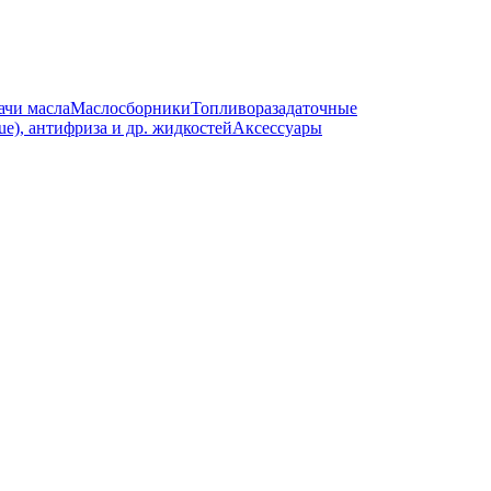
ачи масла
Маслосборники
Топливоразадаточные
e), антифриза и др. жидкостей
Аксессуары