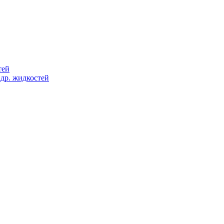
тей
 др. жидкостей