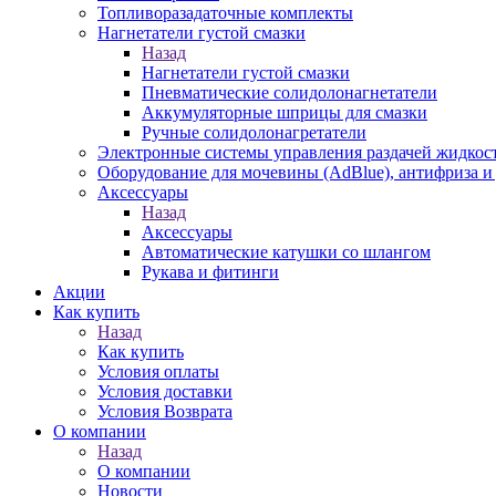
Топливоразадаточные комплекты
Нагнетатели густой смазки
Назад
Нагнетатели густой смазки
Пневматические солидолонагнетатели
Аккумуляторные шприцы для смазки
Ручные солидолонагретатели
Электронные системы управления раздачей жидкос
Оборудование для мочевины (AdBlue), антифриза и
Аксессуары
Назад
Аксессуары
Автоматические катушки со шлангом
Рукава и фитинги
Акции
Как купить
Назад
Как купить
Условия оплаты
Условия доставки
Условия Возврата
О компании
Назад
О компании
Новости