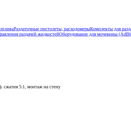
топлива
Раздаточные пистолеты, расходомеры
Комплекты для разд
равления раздачей жидкостей
Оборудование для мочевины (AdBlu
. сжатия 5:1, монтаж на стену