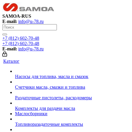
SAMOA-RUS
E-mail:
info@u-78.ru
+7 (812) 602-70-48
+7 (812) 602-70-48
E-mail:
info@u-78.ru
Каталог
Насосы для топлива, масла и смазок
Счетчики масла, смазки и топлива
Раздаточные пистолеты, расходомеры
Комплекты для раздачи масла
Маслосборники
Топливоразадаточные комплекты