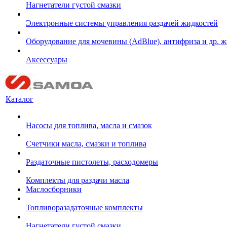
Нагнетатели густой смазки
Электронные системы управления раздачей жидкостей
Оборудование для мочевины (AdBlue), антифриза и др. 
Аксессуары
Каталог
Насосы для топлива, масла и смазок
Счетчики масла, смазки и топлива
Раздаточные пистолеты, расходомеры
Комплекты для раздачи масла
Маслосборники
Топливоразадаточные комплекты
Нагнетатели густой смазки