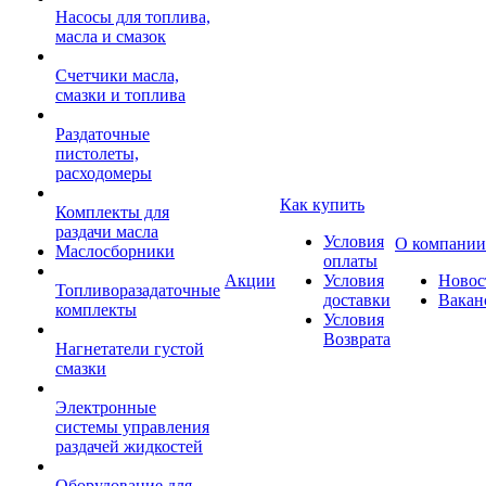
Насосы для топлива,
масла и смазок
Счетчики масла,
смазки и топлива
Раздаточные
пистолеты,
расходомеры
Как купить
Комплекты для
раздачи масла
Условия
О компании
Маслосборники
оплаты
Акции
Условия
Новос
Топливоразадаточные
доставки
Вакан
комплекты
Условия
Возврата
Нагнетатели густой
смазки
Электронные
системы управления
раздачей жидкостей
Оборудование для