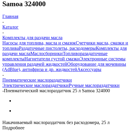
Samoa 324000
Главная
-
Каталог
-
Комплекты для раздачи масла
Насосы для топлива, масла и смазок
Счетчики масла, смазки и
топлива
Раздаточные пистолеты, расходомеры
Комплекты для
раздачи масла
Маслосборники
Топливоразадаточные
комплекты
Нагнетатели густой смазки
Электронные системы
управления раздачей жидкостей
Оборудование для мочевины
(AdBlue), антифриза и др. жидкостей
Аксессуары
-
Пневматические маслораздатчики
Электрические маслораздатчики
Ручные маслораздатчики
-
Пневматический маслораздатчик 25 л Samoa 324000
Накачиваемый маслораздатчик без расходомера, 25 л
Подробнее