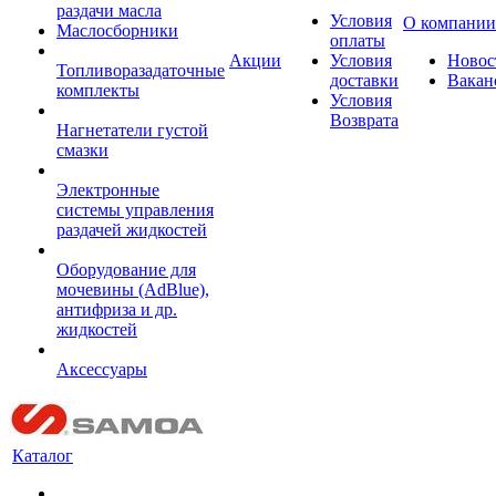
раздачи масла
Условия
О компании
Маслосборники
оплаты
Акции
Условия
Новос
Топливоразадаточные
доставки
Вакан
комплекты
Условия
Возврата
Нагнетатели густой
смазки
Электронные
системы управления
раздачей жидкостей
Оборудование для
мочевины (AdBlue),
антифриза и др.
жидкостей
Аксессуары
Каталог