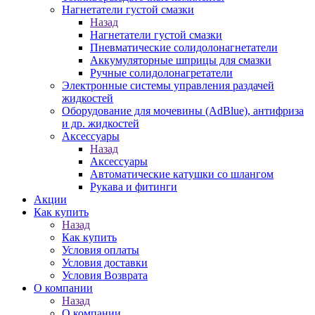
Нагнетатели густой смазки
Назад
Нагнетатели густой смазки
Пневматические солидолонагнетатели
Аккумуляторные шприцы для смазки
Ручные солидолонагретатели
Электронные системы управления раздачей
жидкостей
Оборудование для мочевины (AdBlue), антифриза
и др. жидкостей
Аксессуары
Назад
Аксессуары
Автоматические катушки со шлангом
Рукава и фитинги
Акции
Как купить
Назад
Как купить
Условия оплаты
Условия доставки
Условия Возврата
О компании
Назад
О компании