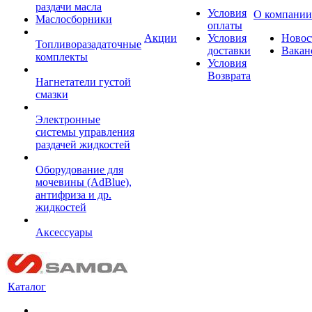
раздачи масла
Условия
О компании
Маслосборники
оплаты
Акции
Условия
Новос
Топливоразадаточные
доставки
Вакан
комплекты
Условия
Возврата
Нагнетатели густой
смазки
Электронные
системы управления
раздачей жидкостей
Оборудование для
мочевины (AdBlue),
антифриза и др.
жидкостей
Аксессуары
Каталог