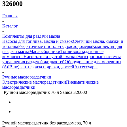
326000
Главная
-
Каталог
-
Комплекты для раздачи масла
Насосы для топлива, масла и смазок
Счетчики масла, смазки и
топлива
Раздаточные пистолеты, расходомеры
Комплекты для
раздачи масла
Маслосборники
Топливоразадаточные
комплекты
Нагнетатели густой смазки
Электронные системы
управления раздачей жидкостей
Оборудование для мочевины
(AdBlue), антифриза и др. жидкостей
Аксессуары
-
Ручные маслораздатчики
Электрические маслораздатчики
Пневматические
маслораздатчики
-
Ручной маслораздатчик 70 л Samoa 326000
Ручной маслораздатчик без расходомера, 70 л