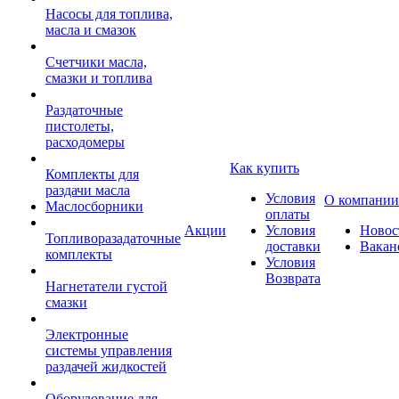
Насосы для топлива,
масла и смазок
Счетчики масла,
смазки и топлива
Раздаточные
пистолеты,
расходомеры
Как купить
Комплекты для
раздачи масла
Условия
О компании
Маслосборники
оплаты
Акции
Условия
Новос
Топливоразадаточные
доставки
Вакан
комплекты
Условия
Возврата
Нагнетатели густой
смазки
Электронные
системы управления
раздачей жидкостей
Оборудование для