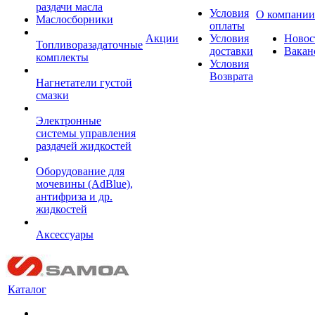
раздачи масла
Условия
О компании
Маслосборники
оплаты
Акции
Условия
Новос
Топливоразадаточные
доставки
Вакан
комплекты
Условия
Возврата
Нагнетатели густой
смазки
Электронные
системы управления
раздачей жидкостей
Оборудование для
мочевины (AdBlue),
антифриза и др.
жидкостей
Аксессуары
Каталог