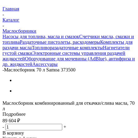
Главная
-
Каталог
-
Маслосборники
Насосы для топлива, масла и смазок
Счетчики масла, смазки и
топлива
Раздаточные пистолеты, расходомеры
Комплекты для
раздачи масла
Топливоразадаточные комплекты
Нагнетатели
густой смазки
Электронные системы управления раздачей
жидкостей
Оборудование для мочевины (AdBlue), антифриза и
др. жидкостей
Аксессуары
-
Маслосборник 70 л Samoa 373500
Маслосборник комбинированный для откачки/слива масла, 70
л
Подробнее
89 604
₽
-
+
В корзину