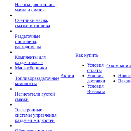
Насосы для топлива,
масла и смазок
Счетчики масла,
смазки и топлива
Раздаточные
пистолеты,
расходомеры
Как купить
Комплекты для
раздачи масла
Условия
О компании
Маслосборники
оплаты
Акции
Условия
Новос
Топливоразадаточные
доставки
Вакан
комплекты
Условия
Возврата
Нагнетатели густой
смазки
Электронные
системы управления
раздачей жидкостей
Оборудование для