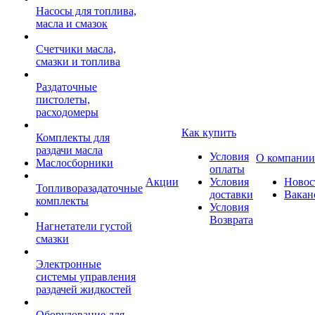
Насосы для топлива,
масла и смазок
Счетчики масла,
смазки и топлива
Раздаточные
пистолеты,
расходомеры
Как купить
Комплекты для
раздачи масла
Условия
О компании
Маслосборники
оплаты
Акции
Условия
Новос
Топливоразадаточные
доставки
Вакан
комплекты
Условия
Возврата
Нагнетатели густой
смазки
Электронные
системы управления
раздачей жидкостей
Оборудование для