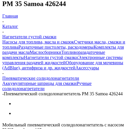
PM 35 Samoa 426244
Главная
-
Каталог
-
Нагнетатели густой смазки
Насосы для топлива, масла и смазок
Счетчики масла, смазки и
топлива
Раздаточные пистолеты, расходомеры
Комплекты для
раздачи масла
Маслосборники
Топливоразадаточные
комплекты
Нагнетатели густой смазки
Электронные системы
управления раздачей жидкостей
Оборудование для мочевины
(AdBlue), антифриза и др. жидкостей
Аксессуары
-
Пневматические солидолонагнетатели
Аккумуляторные шприцы для смазки
Ручные
солидолонагретатели
-
Пневматический солидолонагнетатель PM 35 Samoa 426244
Мобильный пневматический солидолонагнетатель с насосом