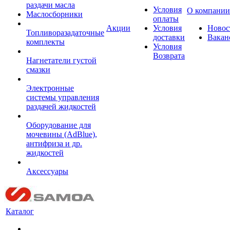
раздачи масла
Условия
О компании
Маслосборники
оплаты
Акции
Условия
Новос
Топливоразадаточные
доставки
Вакан
комплекты
Условия
Возврата
Нагнетатели густой
смазки
Электронные
системы управления
раздачей жидкостей
Оборудование для
мочевины (AdBlue),
антифриза и др.
жидкостей
Аксессуары
Каталог