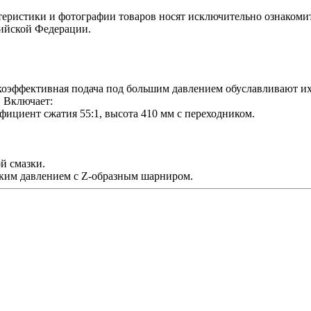
теристики и фотографии товаров носят исключительно ознакомит
сийской Федерации.
коэффективная подача под большим давлением обуславливают и
. Включает:
ффициент сжатия 55:1, высота 410 мм с переходником.
ой смазки.
соким давлением с Z-образным шарниром.