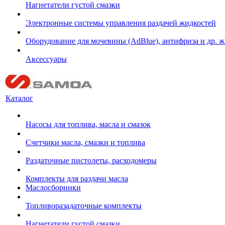
Нагнетатели густой смазки
Электронные системы управления раздачей жидкостей
Оборудование для мочевины (AdBlue), антифриза и др. 
Аксессуары
Каталог
Насосы для топлива, масла и смазок
Счетчики масла, смазки и топлива
Раздаточные пистолеты, расходомеры
Комплекты для раздачи масла
Маслосборники
Топливоразадаточные комплекты
Нагнетатели густой смазки