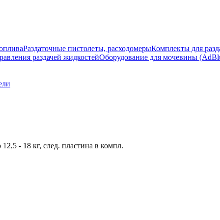
топлива
Раздаточные пистолеты, расходомеры
Комплекты для разд
равления раздачей жидкостей
Оборудование для мочевины (AdBlu
ели
,5 - 18 кг, след. пластина в компл.