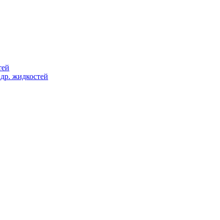
тей
 др. жидкостей