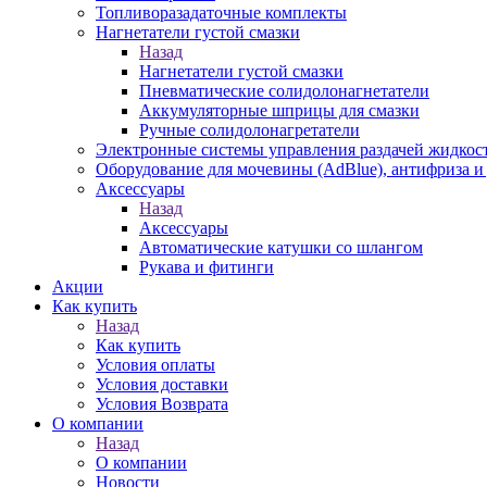
Топливоразадаточные комплекты
Нагнетатели густой смазки
Назад
Нагнетатели густой смазки
Пневматические солидолонагнетатели
Аккумуляторные шприцы для смазки
Ручные солидолонагретатели
Электронные системы управления раздачей жидкос
Оборудование для мочевины (AdBlue), антифриза и
Аксессуары
Назад
Аксессуары
Автоматические катушки со шлангом
Рукава и фитинги
Акции
Как купить
Назад
Как купить
Условия оплаты
Условия доставки
Условия Возврата
О компании
Назад
О компании
Новости