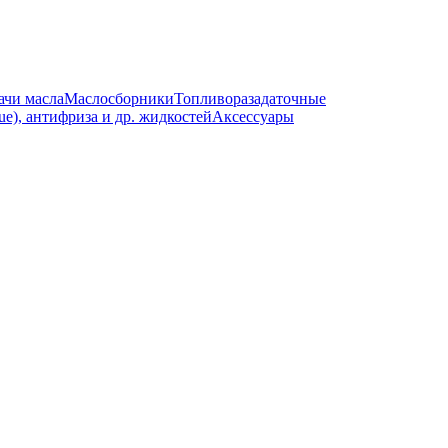
ачи масла
Маслосборники
Топливоразадаточные
e), антифриза и др. жидкостей
Аксессуары