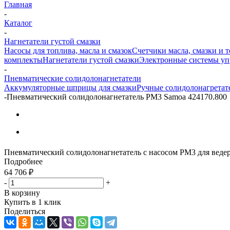
Главная
-
Каталог
-
Нагнетатели густой смазки
Насосы для топлива, масла и смазок
Счетчики масла, смазки и 
комплекты
Нагнетатели густой смазки
Электронные системы уп
-
Пневматические солидолонагнетатели
Аккумуляторные шприцы для смазки
Ручные солидолонагретат
-
Пневматический солидолонагнетатель PM3 Samoa 424170.800
Пневматический солидолонагнетатель с насосом PM3 для ведер 12
Подробнее
64 706
₽
-
+
В корзину
Купить в 1 клик
Поделиться