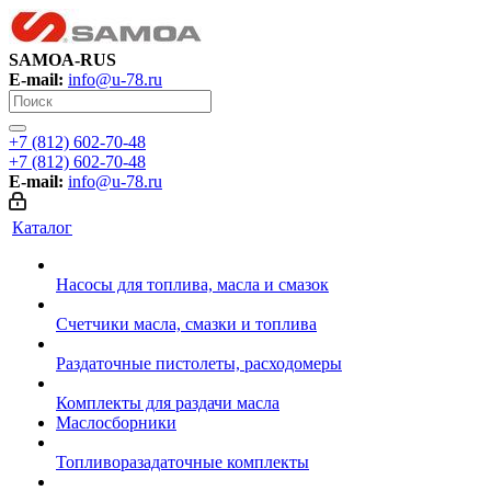
SAMOA-RUS
E-mail:
info@u-78.ru
+7 (812) 602-70-48
+7 (812) 602-70-48
E-mail:
info@u-78.ru
Каталог
Насосы для топлива, масла и смазок
Счетчики масла, смазки и топлива
Раздаточные пистолеты, расходомеры
Комплекты для раздачи масла
Маслосборники
Топливоразадаточные комплекты