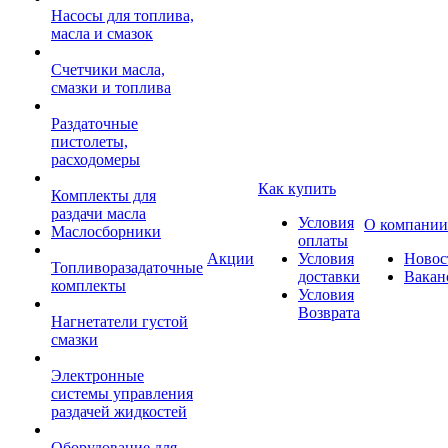
Насосы для топлива,
масла и смазок
Счетчики масла,
смазки и топлива
Раздаточные
пистолеты,
расходомеры
Как купить
Комплекты для
раздачи масла
Условия
О компании
Маслосборники
оплаты
Акции
Условия
Новос
Топливоразадаточные
доставки
Вакан
комплекты
Условия
Возврата
Нагнетатели густой
смазки
Электронные
системы управления
раздачей жидкостей
Оборудование для