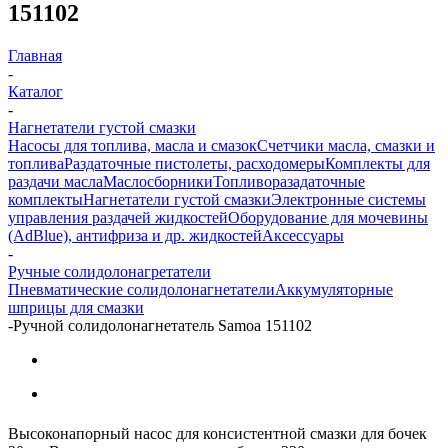
151102
Главная
-
Каталог
-
Нагнетатели густой смазки
Насосы для топлива, масла и смазок
Счетчики масла, смазки и
топлива
Раздаточные пистолеты, расходомеры
Комплекты для
раздачи масла
Маслосборники
Топливоразадаточные
комплекты
Нагнетатели густой смазки
Электронные системы
управления раздачей жидкостей
Оборудование для мочевины
(AdBlue), антифриза и др. жидкостей
Аксессуары
-
Ручные солидолонагретатели
Пневматические солидолонагнетатели
Аккумуляторные
шприцы для смазки
-
Ручной солидолонагнетатель Samoa 151102
Высоконапорный насос для консистентной смазки для бочек