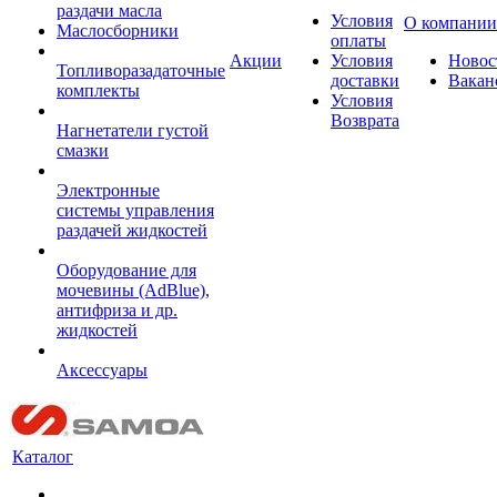
раздачи масла
Условия
О компании
Маслосборники
оплаты
Акции
Условия
Новос
Топливоразадаточные
доставки
Вакан
комплекты
Условия
Возврата
Нагнетатели густой
смазки
Электронные
системы управления
раздачей жидкостей
Оборудование для
мочевины (AdBlue),
антифриза и др.
жидкостей
Аксессуары
Каталог