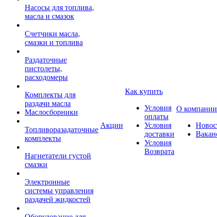
Насосы для топлива,
масла и смазок
Счетчики масла,
смазки и топлива
Раздаточные
пистолеты,
расходомеры
Как купить
Комплекты для
раздачи масла
Условия
О компании
Маслосборники
оплаты
Акции
Условия
Новос
Топливоразадаточные
доставки
Вакан
комплекты
Условия
Возврата
Нагнетатели густой
смазки
Электронные
системы управления
раздачей жидкостей
Оборудование для