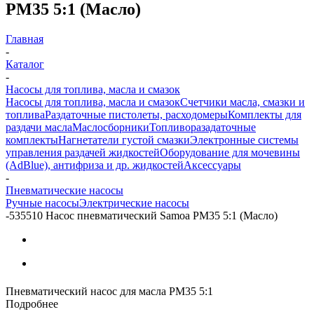
PM35 5:1 (Масло)
Главная
-
Каталог
-
Насосы для топлива, масла и смазок
Насосы для топлива, масла и смазок
Счетчики масла, смазки и
топлива
Раздаточные пистолеты, расходомеры
Комплекты для
раздачи масла
Маслосборники
Топливоразадаточные
комплекты
Нагнетатели густой смазки
Электронные системы
управления раздачей жидкостей
Оборудование для мочевины
(AdBlue), антифриза и др. жидкостей
Аксессуары
-
Пневматические насосы
Ручные насосы
Электрические насосы
-
535510 Насос пневматический Samoa PM35 5:1 (Масло)
Пневматический насос для масла PM35 5:1
Подробнее