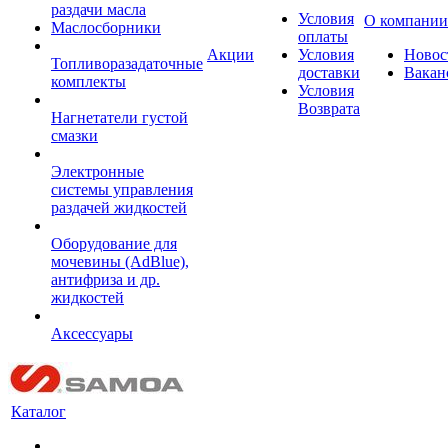
раздачи масла
Условия
О компании
Маслосборники
оплаты
Акции
Условия
Новос
Топливоразадаточные
доставки
Вакан
комплекты
Условия
Возврата
Нагнетатели густой
смазки
Электронные
системы управления
раздачей жидкостей
Оборудование для
мочевины (AdBlue),
антифриза и др.
жидкостей
Аксессуары
Каталог