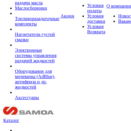
раздачи масла
Условия
О компании
Маслосборники
оплаты
Акции
Условия
Новос
Топливоразадаточные
доставки
Вакан
комплекты
Условия
Возврата
Нагнетатели густой
смазки
Электронные
системы управления
раздачей жидкостей
Оборудование для
мочевины (AdBlue),
антифриза и др.
жидкостей
Аксессуары
Каталог