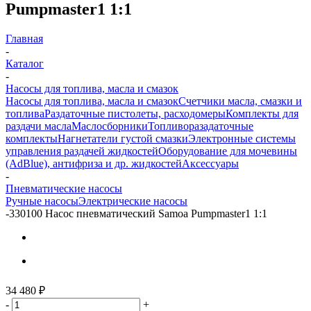
Pumpmaster1 1:1
Главная
-
Каталог
-
Насосы для топлива, масла и смазок
Насосы для топлива, масла и смазок
Счетчики масла, смазки и
топлива
Раздаточные пистолеты, расходомеры
Комплекты для
раздачи масла
Маслосборники
Топливоразадаточные
комплекты
Нагнетатели густой смазки
Электронные системы
управления раздачей жидкостей
Оборудование для мочевины
(AdBlue), антифриза и др. жидкостей
Аксессуары
-
Пневматические насосы
Ручные насосы
Электрические насосы
-
330100 Насос пневматический Samoa Pumpmaster1 1:1
34 480
₽
-
+