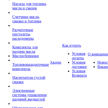
Насосы для топлива,
масла и смазок
Счетчики масла,
смазки и топлива
Раздаточные
пистолеты,
расходомеры
Как купить
Комплекты для
раздачи масла
Условия
О компании
Маслосборники
оплаты
Акции
Условия
Новос
Топливоразадаточные
доставки
Вакан
комплекты
Условия
Возврата
Нагнетатели густой
смазки
Электронные
системы управления
раздачей жидкостей
Оборудование для