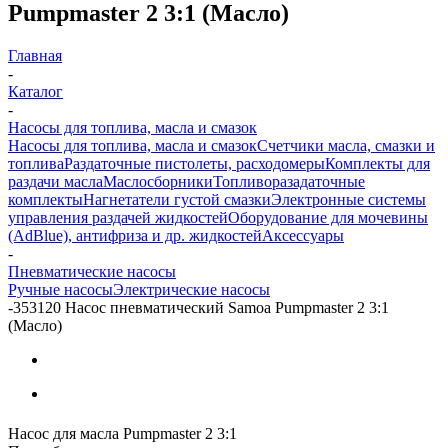
Pumpmaster 2 3:1 (Масло)
Главная
-
Каталог
-
Насосы для топлива, масла и смазок
Насосы для топлива, масла и смазок
Счетчики масла, смазки и
топлива
Раздаточные пистолеты, расходомеры
Комплекты для
раздачи масла
Маслосборники
Топливоразадаточные
комплекты
Нагнетатели густой смазки
Электронные системы
управления раздачей жидкостей
Оборудование для мочевины
(AdBlue), антифриза и др. жидкостей
Аксессуары
-
Пневматические насосы
Ручные насосы
Электрические насосы
-
353120 Насос пневматический Samoa Pumpmaster 2 3:1
(Масло)
Насос для масла Pumpmaster 2 3:1