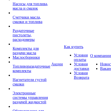
Насосы для топлива,
масла и смазок
Счетчики масла,
смазки и топлива
Раздаточные
пистолеты,
расходомеры
Как купить
Комплекты для
раздачи масла
Условия
О компании
Маслосборники
оплаты
Акции
Условия
Новос
Топливоразадаточные
доставки
Вакан
комплекты
Условия
Возврата
Нагнетатели густой
смазки
Электронные
системы управления
раздачей жидкостей
Оборудование для