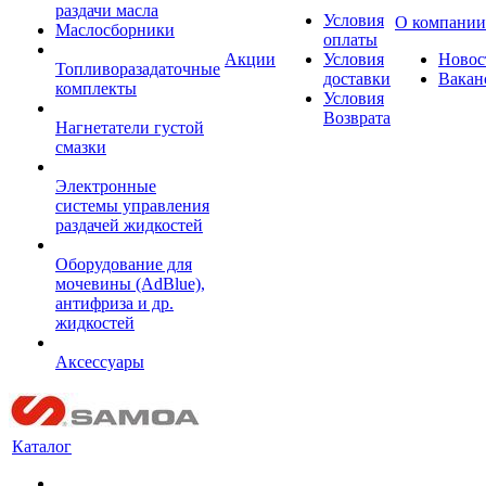
раздачи масла
Условия
О компании
Маслосборники
оплаты
Акции
Условия
Новос
Топливоразадаточные
доставки
Вакан
комплекты
Условия
Возврата
Нагнетатели густой
смазки
Электронные
системы управления
раздачей жидкостей
Оборудование для
мочевины (AdBlue),
антифриза и др.
жидкостей
Аксессуары
Каталог