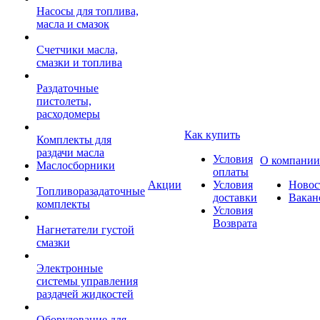
Насосы для топлива,
масла и смазок
Счетчики масла,
смазки и топлива
Раздаточные
пистолеты,
расходомеры
Как купить
Комплекты для
раздачи масла
Условия
О компании
Маслосборники
оплаты
Акции
Условия
Новос
Топливоразадаточные
доставки
Вакан
комплекты
Условия
Возврата
Нагнетатели густой
смазки
Электронные
системы управления
раздачей жидкостей
Оборудование для