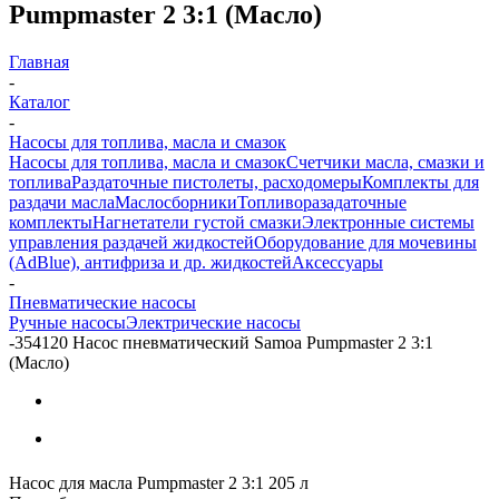
Pumpmaster 2 3:1 (Масло)
Главная
-
Каталог
-
Насосы для топлива, масла и смазок
Насосы для топлива, масла и смазок
Счетчики масла, смазки и
топлива
Раздаточные пистолеты, расходомеры
Комплекты для
раздачи масла
Маслосборники
Топливоразадаточные
комплекты
Нагнетатели густой смазки
Электронные системы
управления раздачей жидкостей
Оборудование для мочевины
(AdBlue), антифриза и др. жидкостей
Аксессуары
-
Пневматические насосы
Ручные насосы
Электрические насосы
-
354120 Насос пневматический Samoa Pumpmaster 2 3:1
(Масло)
Насос для масла Pumpmaster 2 3:1 205 л