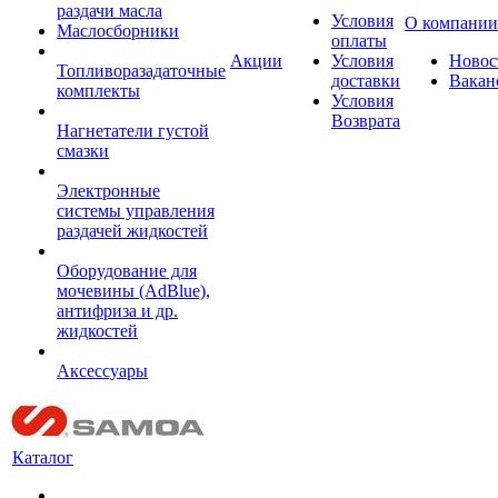
раздачи масла
Условия
О компании
Маслосборники
оплаты
Акции
Условия
Новос
Топливоразадаточные
доставки
Вакан
комплекты
Условия
Возврата
Нагнетатели густой
смазки
Электронные
системы управления
раздачей жидкостей
Оборудование для
мочевины (AdBlue),
антифриза и др.
жидкостей
Аксессуары
Каталог