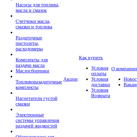
Насосы для топлива,
масла и смазок
Счетчики масла,
смазки и топлива
Раздаточные
пистолеты,
расходомеры
Как купить
Комплекты для
раздачи масла
Условия
О компании
Маслосборники
оплаты
Акции
Условия
Новос
Топливоразадаточные
доставки
Вакан
комплекты
Условия
Возврата
Нагнетатели густой
смазки
Электронные
системы управления
раздачей жидкостей
Оборудование для