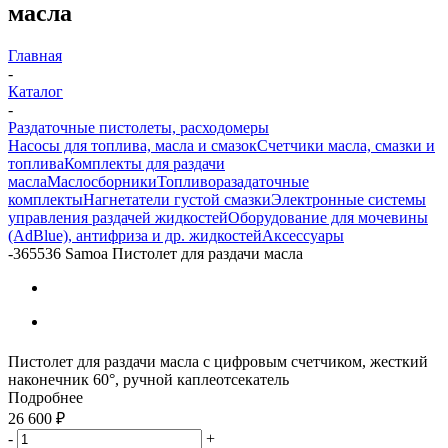
масла
Главная
-
Каталог
-
Раздаточные пистолеты, расходомеры
Насосы для топлива, масла и смазок
Счетчики масла, смазки и
топлива
Комплекты для раздачи
масла
Маслосборники
Топливоразадаточные
комплекты
Нагнетатели густой смазки
Электронные системы
управления раздачей жидкостей
Оборудование для мочевины
(AdBlue), антифриза и др. жидкостей
Аксессуары
-
365536 Samoa Пистолет для раздачи масла
Пистолет для раздачи масла с цифровым счетчиком, жесткий
наконечник 60°, ручной каплеотсекатель
Подробнее
26 600
₽
-
+