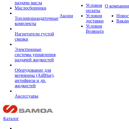
раздачи масла
Условия
О компании
Маслосборники
оплаты
Акции
Условия
Новос
Топливоразадаточные
доставки
Вакан
комплекты
Условия
Возврата
Нагнетатели густой
смазки
Электронные
системы управления
раздачей жидкостей
Оборудование для
мочевины (AdBlue),
антифриза и др.
жидкостей
Аксессуары
Каталог